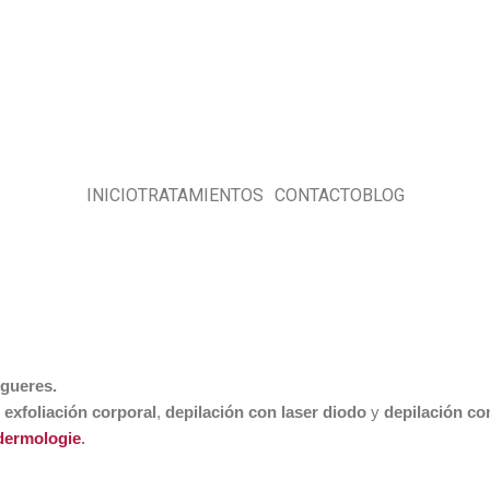
INICIO
TRATAMIENTOS
CONTACTO
BLOG
igueres.
 exfoliación corporal
,
depilación con laser diodo
y
depilación co
dermologie
.