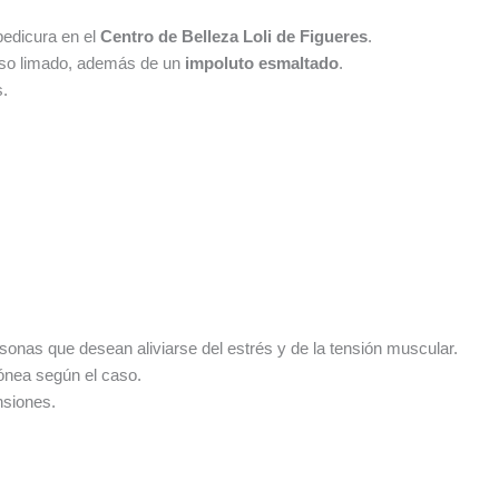
pedicura en el
Centro de Belleza Loli de Figueres
.
oso limado, además de un
impoluto esmaltado
.
s.
sonas que desean aliviarse del estrés y de la tensión muscular.
ónea según el caso.
nsiones.