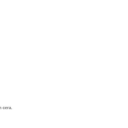
n cera
.